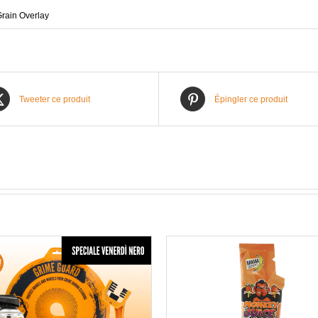
Tweeter ce produit
Épingler ce produit
!