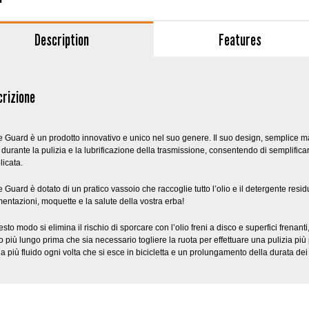
Description
Features
crizione
 Guard è un prodotto innovativo e unico nel suo genere. Il suo design, semplice ma e
 durante la pulizia e la lubrificazione della trasmissione, consentendo di semplific
icata.
 Guard è dotato di un pratico vassoio che raccoglie tutto l’olio e il detergente resi
entazioni, moquette e la salute della vostra erba!
esto modo si elimina il rischio di sporcare con l’olio freni a disco e superfici frenanti
 più lungo prima che sia necessario togliere la ruota per effettuare una pulizia p
a più fluido ogni volta che si esce in bicicletta e un prolungamento della durata de