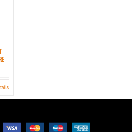
T
RÉ
tails