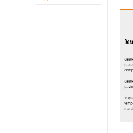
Des
Grime
ruote
compl
Grime
pavim
In qu
tempo
marci