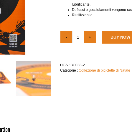
lubrificante.
Deflussi e gocciolamenti vengono racc
Riutilizzabile
BUY NOW
quantité
de
Bicicletta
Grime
Guard
UGS :
BC038-2
Catégorie :
Collezione di biciclette di Natale
ption