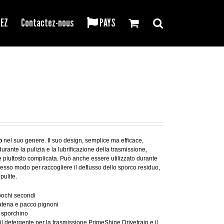
REZ
Contactez-nous
PAYS
co
nel suo genere. Il suo design, semplice ma efficace,
durante la pulizia e la lubrificazione della trasmissione,
piuttosto complicata. Può anche essere utilizzato durante
stesso modo per raccogliere il deflusso dello sporco residuo,
pulite.
 pochi secondi
atena e pacco pignoni
i sporchino
il detergente per la trasmissione PrimeShine Drivetrain e il