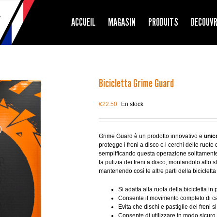
ACCUEIL
MAGASIN
PRODUITS
DECOUV
Bicicletta Grime Guard
€
22.50
En stock
Grime Guard è un prodotto innovativo e
uni
protegge i freni a disco e i cerchi delle ruote 
semplificando questa operazione solitamente 
la pulizia dei freni a disco, montandolo allo 
mantenendo così le altre parti della bicicletta 
Si adatta alla ruota della bicicletta in
Consente il movimento completo di c
Evita che dischi e pastiglie dei freni s
Consente di utilizzare in modo sicuro 