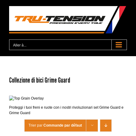
Passer
au
contenu
Aller à...
Collezione di bici Grime Guard
Proteggi i tuoi freni e ruote con i nostri rivoluzionari set Grime Guard e
Grime Guard
Trier par
Commande par défaut