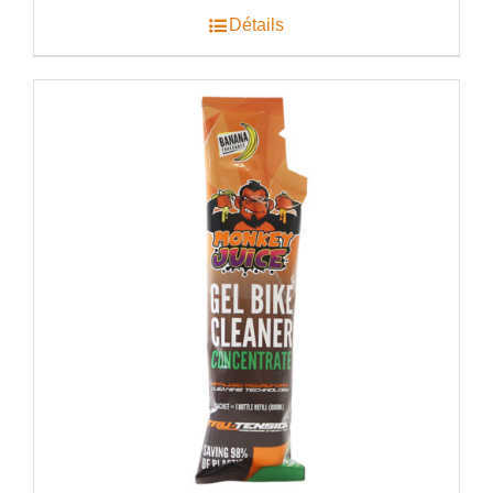
€52.50.
€44.99.
Détails