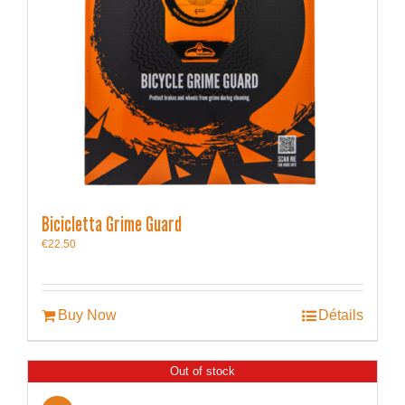
Bicicletta Grime Guard
€
22.50
Buy Now
Détails
Out of stock