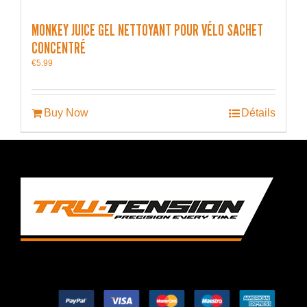
MONKEY JUICE GEL NETTOYANT POUR VÉLO SACHET
CONCENTRÉ
€
5.99
Buy Now
Détails