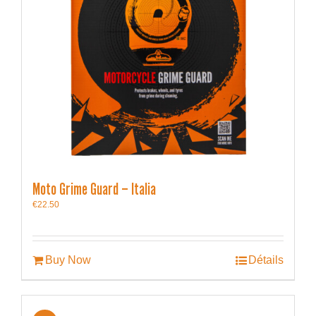
Moto Grime Guard – Italia
€
22.50
Buy Now
Détails