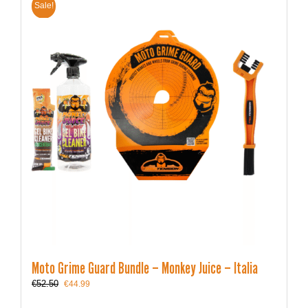
Sale!
Moto Grime Guard Bundle – Monkey Juice – Italia
Le
Le
€
52.50
€
44.99
prix
prix
initial
actuel