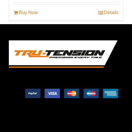
était :
est :
€52.50.
€44.99.
Buy Now
Détails