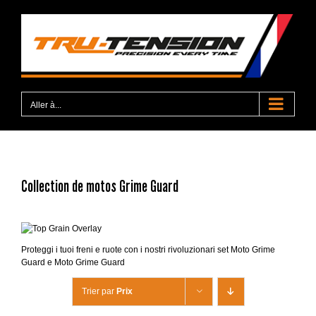
Passer
au
contenu
Aller à...
Collection de motos Grime Guard
Proteggi i tuoi freni e ruote con i nostri rivoluzionari set Moto Grime
Guard e Moto Grime Guard
Trier par
Prix