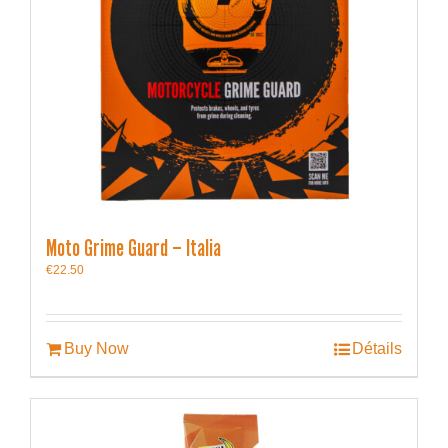
Moto Grime Guard – Italia
€
22.50
Buy Now
Détails