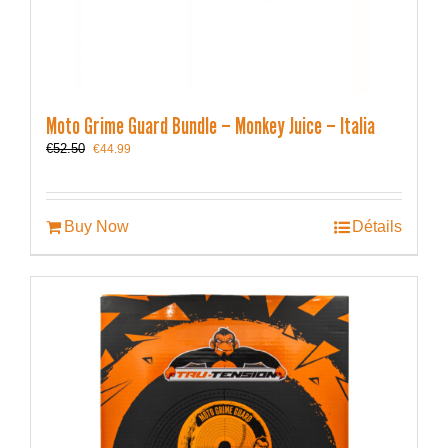
Moto Grime Guard Bundle – Monkey Juice – Italia
Le
Le
€
52.50
€
44.99
prix
prix
initial
actuel
était :
est :
€52.50.
€44.99.
Buy Now
Détails