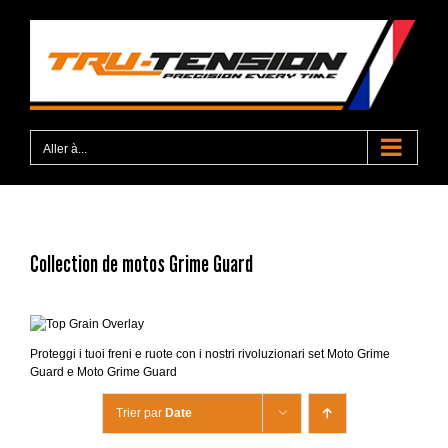
Passer
au
contenu
Aller à...
Collection de motos Grime Guard
Proteggi i tuoi freni e ruote con i nostri rivoluzionari set Moto Grime
Guard e Moto Grime Guard
Trier par
Date