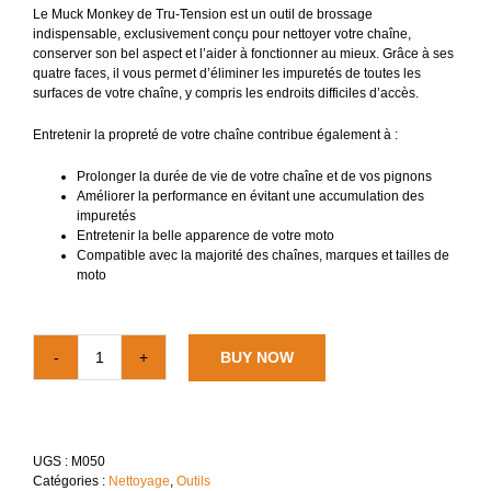
Le Muck Monkey de Tru-Tension est un outil de brossage
indispensable, exclusivement conçu pour nettoyer votre chaîne,
conserver son bel aspect et l’aider à fonctionner au mieux. Grâce à ses
quatre faces, il vous permet d’éliminer les impuretés de toutes les
surfaces de votre chaîne, y compris les endroits difficiles d’accès.
Entretenir la propreté de votre chaîne contribue également à :
Prolonger la durée de vie de votre chaîne et de vos pignons
Améliorer la performance en évitant une accumulation des
impuretés
Entretenir la belle apparence de votre moto
Compatible avec la majorité des chaînes, marques et tailles de
moto
BUY NOW
quantité
de
Muck
Monkey
–
UGS :
M050
Brosse
Catégories :
Nettoyage
,
Outils
pour