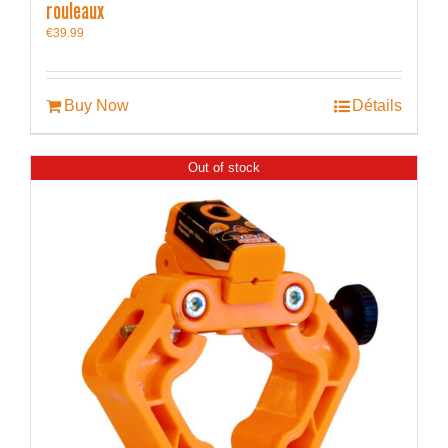
rouleaux
€
39.99
Buy Now
Détails
Out of stock