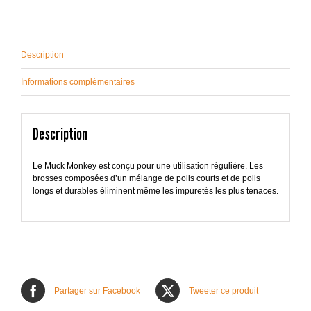
chaînes
Description
Informations complémentaires
Description
Le Muck Monkey est conçu pour une utilisation régulière. Les
brosses composées d’un mélange de poils courts et de poils
longs et durables éliminent même les impuretés les plus tenaces.
Partager sur Facebook
Tweeter ce produit