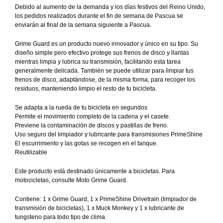
était :
est :
Debido al aumento de la demanda y los días festivos del Reino Unido,
€67.98.
€52.52.
los pedidos realizados durante el fin de semana de Pascua se
enviarán al final de la semana siguiente a Pascua.
Grime Guard es un producto nuevo innovador y único en su tipo. Su
diseño simple pero efectivo protege sus frenos de disco y llantas
mientras limpia y lubrica su transmisión, facilitando esta tarea
generalmente delicada. También se puede utilizar para limpiar tus
frenos de disco, adaptándose, de la misma forma, para recoger los
residuos, manteniendo limpio el resto de tu bicicleta.
Se adapta a la rueda de tu bicicleta en segundos
Permite el movimiento completo de la cadena y el casete.
Previene la contaminación de discos y pastillas de freno.
Uso seguro del limpiador y lubricante para transmisiones PrimeShine
El escurrimiento y las gotas se recogen en el tanque.
Reutilizable
Este producto está destinado únicamente a bicicletas. Para
motocicletas, consulte Moto Grime Guard.
Contiene: 1 x Grime Guard, 1 x PrimeShine Drivetrain (limpiador de
transmisión de bicicletas), 1 x Muck Monkey y 1 x lubricante de
tungsteno para todo tipo de clima.