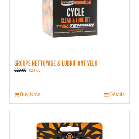
GROUPE NETTOYAGE & LUBRIFIANT VELO
Le
Le
€
29.00
€
24.00
prix
prix
initial
actuel
était :
est :
€29.00.
€24.00.
Buy Now
Détails