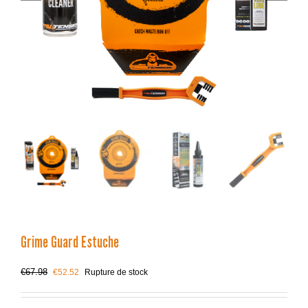
Grime Guard Estuche
Le
Le
€
67.98
€
52.52
Rupture de stock
prix
prix
initial
actuel