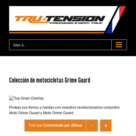
Passer
au
contenu
Aller à...
Colección de motocicletas Grime Guard
Proteja sus frenos y ruedas con nuestros revolucionarios conjuntos
Moto Grime Guard y Moto Grime Guard
Trier par
Commande par défaut