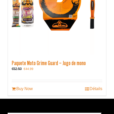
Paquete Moto Grime Guard – Jugo de mono
Le
Le
€
52.50
€
44.99
prix
prix
initial
actuel
était :
est :
€52.50.
€44.99.
Buy Now
Détails