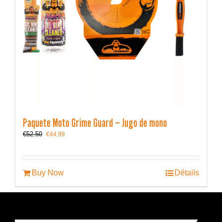
Paquete Moto Grime Guard – Jugo de mono
Le
Le
€
52.50
€
44.99
prix
prix
initial
actuel
était :
est :
€52.50.
€44.99.
Buy Now
Détails