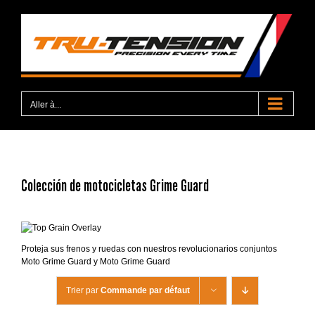
Passer
au
contenu
Aller à...
Colección de motocicletas Grime Guard
Proteja sus frenos y ruedas con nuestros revolucionarios conjuntos
Moto Grime Guard y Moto Grime Guard
Trier par
Commande par défaut