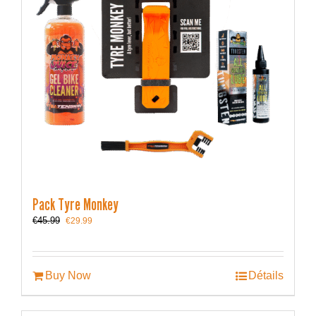
Pack Tyre Monkey
Le
Le
€
45.99
€
29.99
prix
prix
initial
actuel
était :
est :
€45.99.
€29.99.
Buy Now
Détails