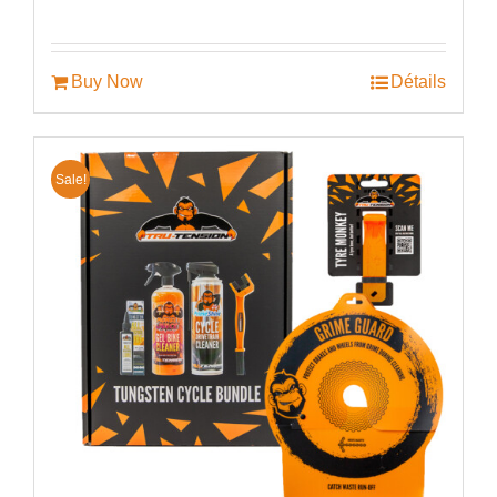
prix
prix
initial
actuel
était :
est :
€60.00.
€44.99.
Buy Now
Détails
Sale!