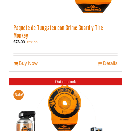
Paquete de Tungsten con Grime Guard y Tire
Monkey
Le
Le
€
78.99
€
58.99
prix
prix
initial
actuel
était :
est :
€78.99.
€58.99.
Buy Now
Détails
Out of stock
Sale!