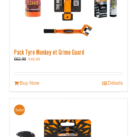
Pack Tyre Monkey et Grime Guard
Le
Le
€
62.99
€
46.99
prix
prix
initial
actuel
était :
est :
€62.99.
€46.99.
Buy Now
Détails
Sale!