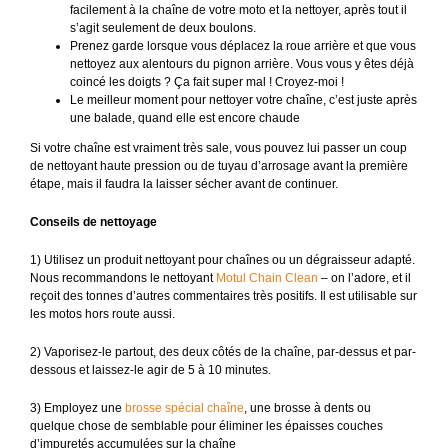
facilement à la chaîne de votre moto et la nettoyer, après tout il
s’agit seulement de deux boulons.
Prenez garde lorsque vous déplacez la roue arrière et que vous
nettoyez aux alentours du pignon arrière. Vous vous y êtes déjà
coincé les doigts ? Ça fait super mal ! Croyez-moi !
Le meilleur moment pour nettoyer votre chaîne, c’est juste après
une balade, quand elle est encore chaude
Si votre chaîne est vraiment très sale, vous pouvez lui passer un coup
de nettoyant haute pression ou de tuyau d’arrosage avant la première
étape, mais il faudra la laisser sécher avant de continuer.
Conseils de nettoyage
1) Utilisez un produit nettoyant pour chaînes ou un dégraisseur adapté.
Nous recommandons le nettoyant
Motul Chain Clean
– on l’adore, et il
reçoit des tonnes d’autres commentaires très positifs. Il est utilisable sur
les motos hors route aussi.
2) Vaporisez-le partout, des deux côtés de la chaîne, par-dessus et par-
dessous et laissez-le agir de 5 à 10 minutes.
3) Employez une
brosse spécial chaîne
, une brosse à dents ou
quelque chose de semblable pour éliminer les épaisses couches
d’impuretés accumulées sur la chaîne