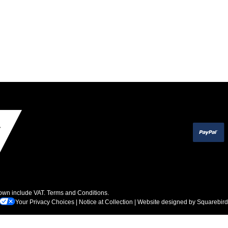
hown include VAT.
Terms and Conditions
.
Your Privacy Choices
|
Notice at Collection
| Website designed by
Squarebird