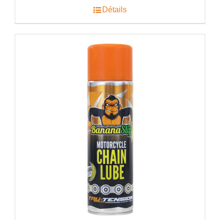
€61.24.
€44.99.
Détails