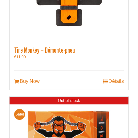
Tire Monkey – Démonte-pneu
€
11.99
Buy Now
Détails
Out of stock
Sale!