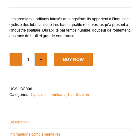
Les premiers lubrifiants infusés au tungstène! Ils apportent à l’industrie
cycliste des lubrifiants de très haute qualité réservés jusqu’à présent à
l’industrie spatiale! Durabilité par temps humide, douceur de roulement,
absence de bruit et grande endurance.
BUY NOW
quantité
de
BANANASLIP
LUBRIFIANT
TUNGSTÈNE
UGS :
BC006
POUR
Catégories :
Cyclisme
,
Lubrifiants
,
Lubrification
CONDITIONS
HUMIDES
Description
Informations complémentaires