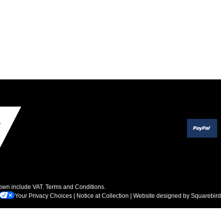
hown include VAT.
Terms and Conditions
.
Your Privacy Choices
|
Notice at Collection
| Website designed by
Squarebird