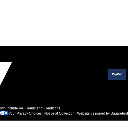
hown include VAT.
Terms and Conditions
.
Your Privacy Choices
|
Notice at Collection
| Website designed by
Squarebird