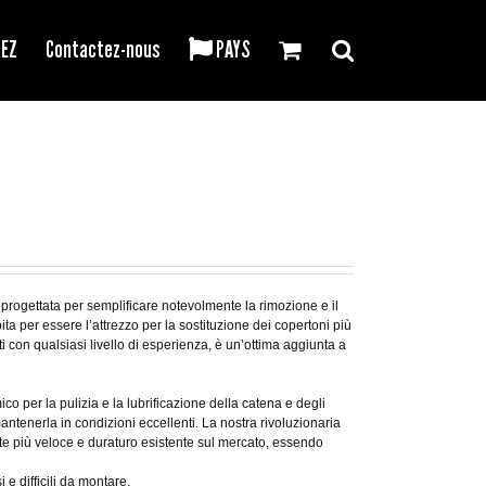
REZ
Contactez-nous
PAYS
progettata per semplificare notevolmente la rimozione e il
ta per essere l’attrezzo per la sostituzione dei copertoni più
ti con qualsiasi livello di esperienza, è un’ottima aggiunta a
co per la pulizia e la lubrificazione della catena e degli
antenerla in condizioni eccellenti. La nostra rivoluzionaria
ante più veloce e duraturo esistente sul mercato, essendo
 e difficili da montare.