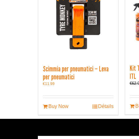
Kit 
Scimmia per pneumatici – Leva
ITL
per pneumatici
€
62.
€
11.99
B
Buy Now
Détails