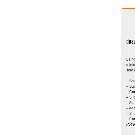
desc
La no
minim
solo 
– Smo
– Sup
– Com
– Si 
– Ada
– Ada
– Si 
– Com
Potre