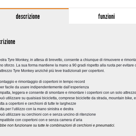
descrizione
funzioni
rizione
stra Tyre Monkey, in attesa di brevetto, consente a chiunque di rimuovere e rimonta
o sforzo. La sua forma mantiene la mano a 90 gradi rispetto alla ruota per evitare c
attrezzo Tyre Monkey anziché più leve tradizionali per copertoni.
ntaggio e rimontaggio di copertoni in tempo record
er facile da usare indipendentemente dall’esperienza
patta, leggera e consente di smontare e rimontare i copertoni con un solo attrezz
può utilizzare su qualsiasi bicicletta, comprese biciclette da strada, mountain bike, e
tta a copertoni e cerchioni di tutte le larghezze
tta per l’utilizzo con la mano sinistra e destra
può utilizzare su cerchioni con e senza uncino di ritenzione
patibile con copertoni con e senza camera d’aria
bbe non funzionare su tutte le combinazioni di cerchioni e pneumatici.