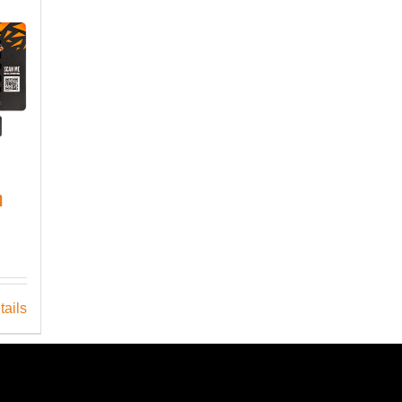
n
tails