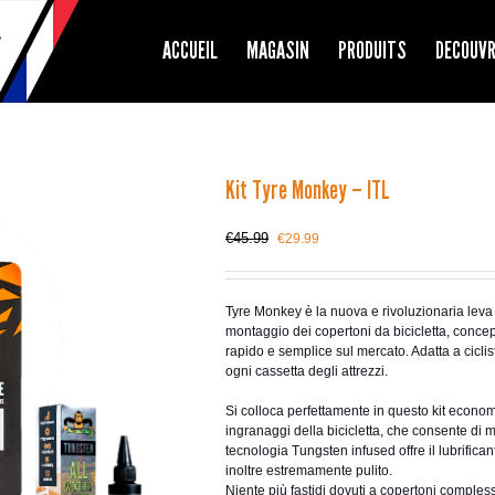
ACCUEIL
MAGASIN
PRODUITS
DECOUV
Kit Tyre Monkey – ITL
Le
Le
€
45.99
€
29.99
prix
prix
initial
actuel
était :
est :
Tyre Monkey è la nuova e rivoluzionaria leva 
€45.99.
€29.99.
montaggio dei copertoni da bicicletta, concepi
rapido e semplice sul mercato. Adatta a ciclis
ogni cassetta degli attrezzi.
Si colloca perfettamente in questo kit economi
ingranaggi della bicicletta, che consente di m
tecnologia Tungsten infused offre il lubrific
inoltre estremamente pulito.
Niente più fastidi dovuti a copertoni complessi