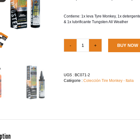
Contiene: 1x leva Tyre Monkey, 1x detergen
& 1x lubrificante Tungsten All Weather
BUY NOW
quantité
de
Kit
Tyre
Monkey
UGS :
BC071-2
-
Catégorie :
Colección Tire Monkey - Italia
ITL
ption