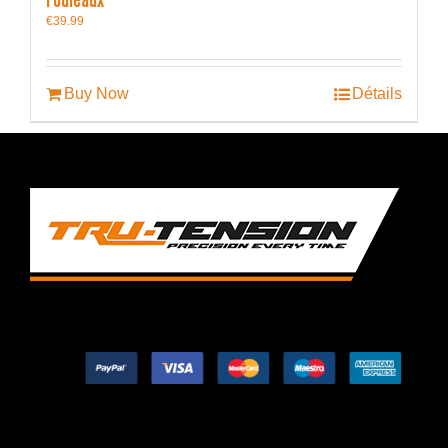
€
39.99
Buy Now
Détails