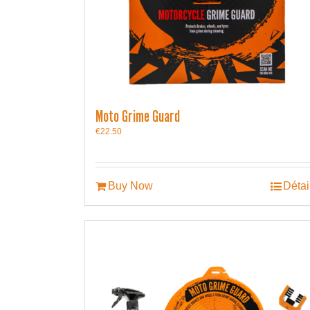
Moto Grime Guard
€
22.50
Buy Now
Détai