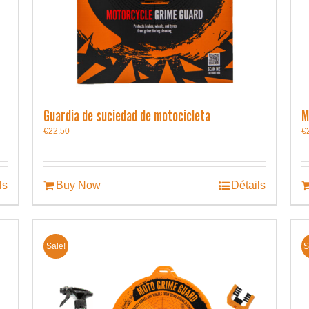
Guardia de suciedad de motocicleta
M
€
22.50
€
ls
Buy Now
Détails
Sale!
S