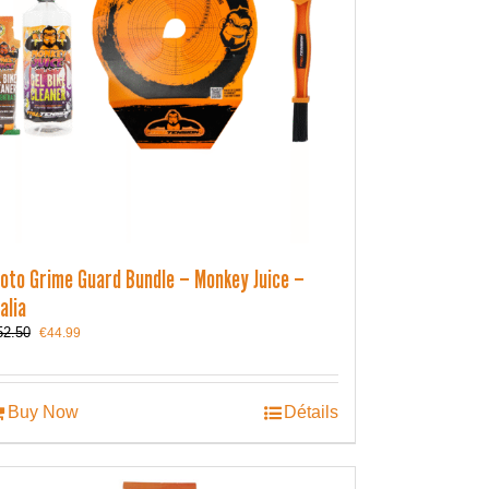
oto Grime Guard Bundle – Monkey Juice –
talia
Le
Le
52.50
€
44.99
prix
prix
initial
actuel
était :
est :
€52.50.
€44.99.
Buy Now
Détails