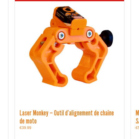
Laser Monkey – Outil d’alignement de chaîne
M
de moto
S
€
39.99
€