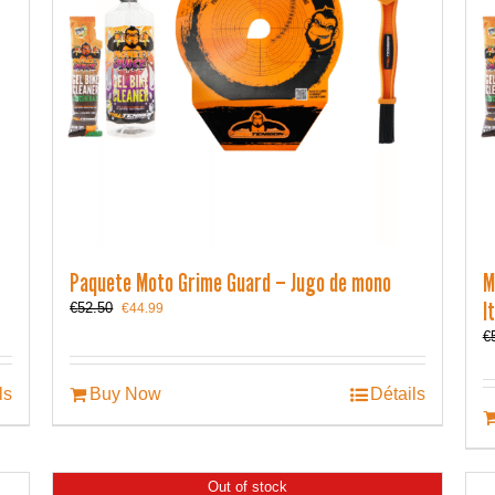
Paquete Moto Grime Guard – Jugo de mono
M
I
Le
Le
€
52.50
€
44.99
prix
prix
€
initial
actuel
était :
est :
€52.50.
€44.99.
ls
Buy Now
Détails
Out of stock