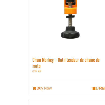
Chain Monkey – Outil tendeur de chaine de
moto
€
32.49
Buy Now
Détai