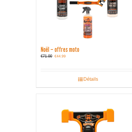
Noël – offres moto
Le
Le
€
71.00
€
44.99
prix
prix
initial
actuel
était :
est :
€71.00.
€44.99.
Détails