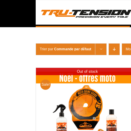
Passer
au
contenu
Trier par
Commande par défaut
Mo
Out of stock
Sale!