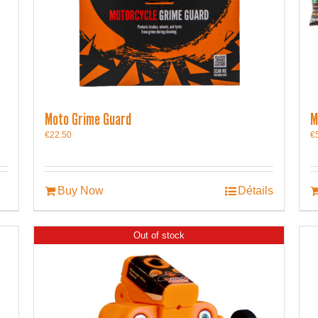
Moto Grime Guard
M
€
22.50
€
Buy Now
Détails
Out of stock