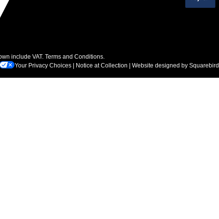
hown include VAT.
Terms and Conditions
.
Your Privacy Choices
|
Notice at Collection
| Website designed by
Squarebird