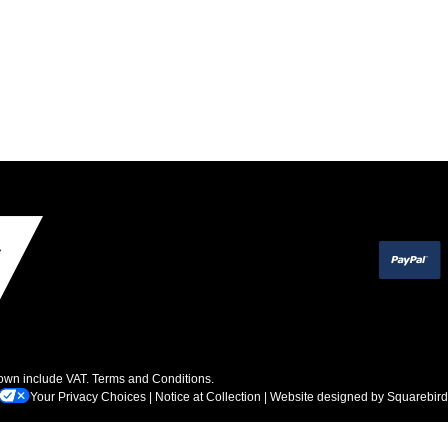
hown include VAT.
Terms and Conditions
.
Your Privacy Choices
|
Notice at Collection
| Website designed by
Squarebird