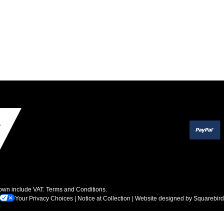
hown include VAT.
Terms and Conditions
.
Your Privacy Choices
|
Notice at Collection
| Website designed by
Squarebird