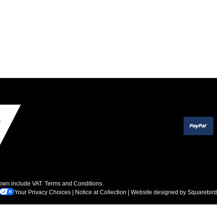
hown include VAT.
Terms and Conditions
.
Your Privacy Choices
|
Notice at Collection
| Website designed by
Squarebird