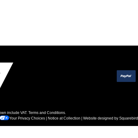
hown include VAT.
Terms and Conditions
.
Your Privacy Choices
|
Notice at Collection
| Website designed by
Squarebird