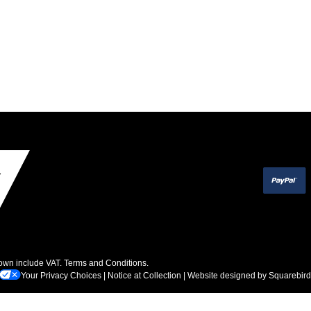
hown include VAT.
Terms and Conditions
.
Your Privacy Choices
|
Notice at Collection
| Website designed by
Squarebird