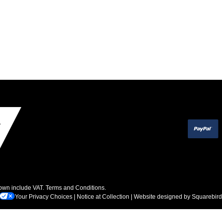
hown include VAT.
Terms and Conditions
.
Your Privacy Choices
|
Notice at Collection
| Website designed by
Squarebird