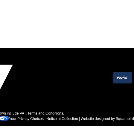
hown include VAT.
Terms and Conditions
.
Your Privacy Choices
|
Notice at Collection
| Website designed by
Squarebird