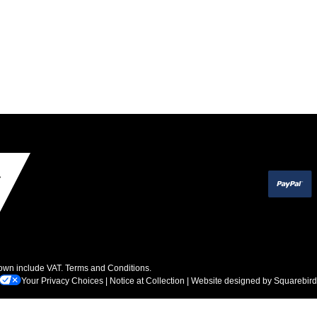
hown include VAT.
Terms and Conditions
.
Your Privacy Choices
|
Notice at Collection
| Website designed by
Squarebird