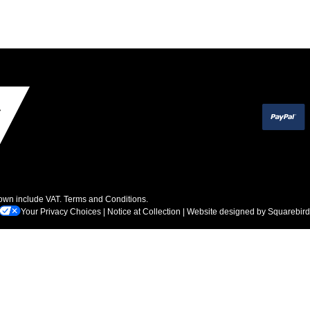
hown include VAT.
Terms and Conditions
.
Your Privacy Choices
|
Notice at Collection
| Website designed by
Squarebird