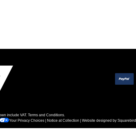
hown include VAT.
Terms and Conditions
.
Your Privacy Choices
|
Notice at Collection
| Website designed by
Squarebird