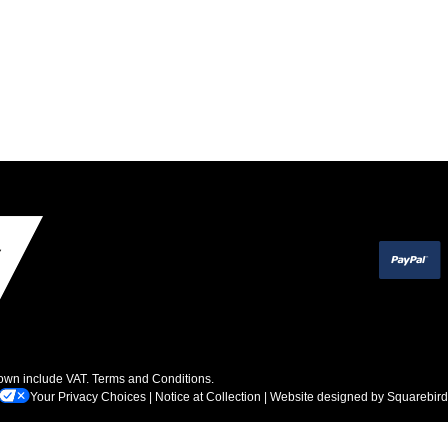
hown include VAT.
Terms and Conditions
.
Your Privacy Choices
|
Notice at Collection
| Website designed by
Squarebird