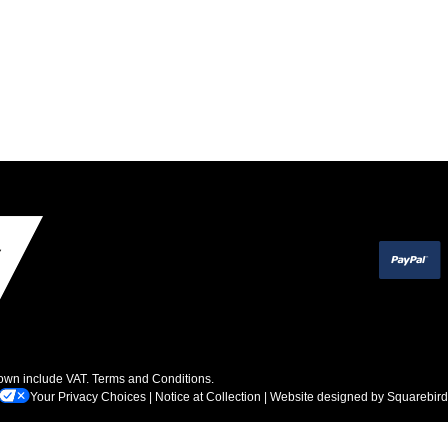
hown include VAT.
Terms and Conditions
.
Your Privacy Choices
|
Notice at Collection
| Website designed by
Squarebird