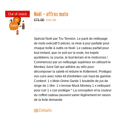
Noël – offres moto
Out of stock
Le
Le
€
71.00
€
44.99
prix
prix
Sale!
initial
actuel
était :
est :
€71.00.
€44.99.
Spécial Noël par Tru-Tension. Le pack de nettoyage
de moto exécutif 5 pièces, la mise à jour parfaite pour
chaque boîte à outils ce Noël. Le cadeau parfait pour
tout motard, que ce soit sur la route, les trajets
quotidiens, la course, le tout-terrain et le motocross !
Commencez par un nettoyage supérieur en utilisant le
Monkey Juice Gel qui adhère au vélo pour
décomposer la saleté et réduire le frottement. Protégez
vos cuirs avec notre kit d'entretien cuir haut de gamme.
Contient: 1 x Moto Grime Garde 1 bouteille de jus de
singe de 1 litre. 1 x brosse Muck Monkey 1 x nettoyant
pour cuir 1 x cuir protéger * La conception et la couleur
du coffret cadeau peuvent varier légèrement en raison
de la forte demande
Détails