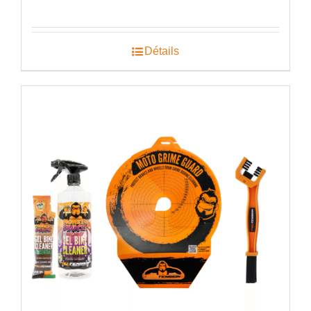
prix
prix
initial
actuel
était :
est :
€71.00.
€44.99.
Détails