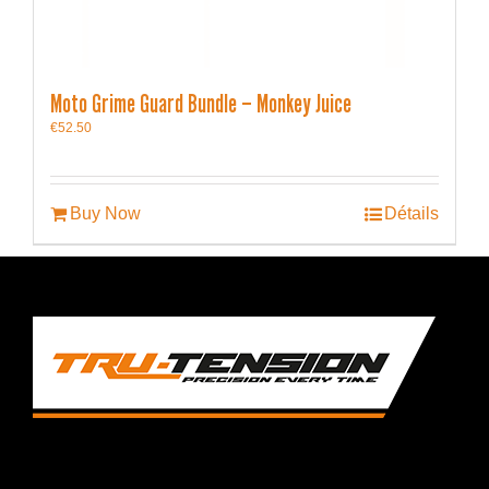
Moto Grime Guard Bundle – Monkey Juice
€
52.50
Buy Now
Détails