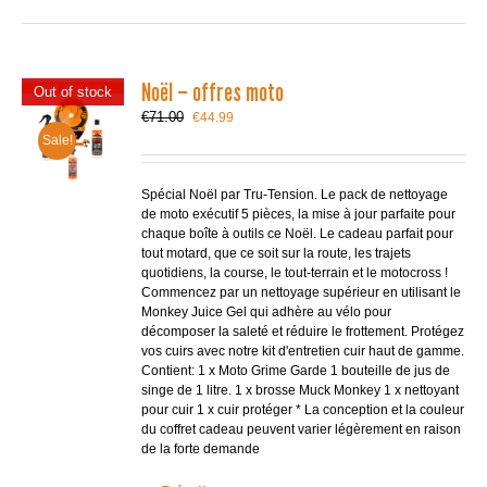
Noël – offres moto
Out of stock
Le
Le
€
71.00
€
44.99
prix
prix
Sale!
initial
actuel
était :
est :
€71.00.
€44.99.
Spécial Noël par Tru-Tension. Le pack de nettoyage
de moto exécutif 5 pièces, la mise à jour parfaite pour
chaque boîte à outils ce Noël. Le cadeau parfait pour
tout motard, que ce soit sur la route, les trajets
quotidiens, la course, le tout-terrain et le motocross !
Commencez par un nettoyage supérieur en utilisant le
Monkey Juice Gel qui adhère au vélo pour
décomposer la saleté et réduire le frottement. Protégez
vos cuirs avec notre kit d'entretien cuir haut de gamme.
Contient: 1 x Moto Grime Garde 1 bouteille de jus de
singe de 1 litre. 1 x brosse Muck Monkey 1 x nettoyant
pour cuir 1 x cuir protéger * La conception et la couleur
du coffret cadeau peuvent varier légèrement en raison
de la forte demande