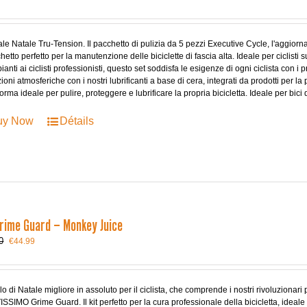
prix
prix
initial
actuel
était :
est :
€61.24.
€44.99.
le Natale Tru-Tension. Il pacchetto di pulizia da 5 pezzi Executive Cycle, l'aggiorn
chetto perfetto per la manutenzione delle biciclette di fascia alta. Ideale per ciclisti su 
pianti ai ciclisti professionisti, questo set soddisfa le esigenze di ogni ciclista con i
ioni atmosferiche con i nostri lubrificanti a base di cera, integrati da prodotti per la p
forma ideale per pulire, proteggere e lubrificare la propria bicicletta. Ideale per bici
uy Now
Détails
Grime Guard – Monkey Juice
Le
Le
0
€
44.99
prix
prix
initial
actuel
était :
est :
€52.50.
€44.99.
alo di Natale migliore in assoluto per il ciclista, che comprende i nostri rivoluzionari 
SIMO Grime Guard. Il kit perfetto per la cura professionale della bicicletta, ideale 