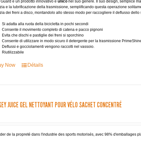
 Guard è un prodotto innovativo e
unico
nel suo genere. Il suo design, semplice ma e
izia e la lubrificazione della trasmissione, semplificando questa operazione solita
izia dei freni a disco, montandolo allo stesso modo per raccogliere il deflusso dello 
Si adatta alla ruota della bicicletta in pochi secondi
Consente il movimento completo di catena e pacco pignoni
Evita che dischi e pastiglie dei freni si sporchino
Consente di utilizzare in modo sicuro il detergente per la trasmissione PrimeShine D
Deflussi e gocciolamenti vengono raccolti nel vassoio.
Riutilizzabile
uy Now
Détails
EY JUICE GEL NETTOYANT POUR VÉLO SACHET CONCENTRÉ
der de la propreté dans l'industrie des sports motorisés, avec 98% d'emballages p