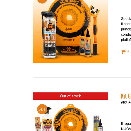
Specia
Il pac
princi
condiz
piatta
B
Kit 
Out of stock
€
52.5
Sale!
Il reg
NUOVIS