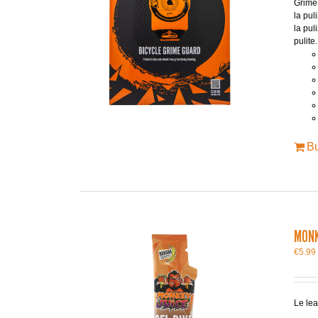
Grime
la pul
la pul
pulite.
B
MONK
€
5.99
Le lea