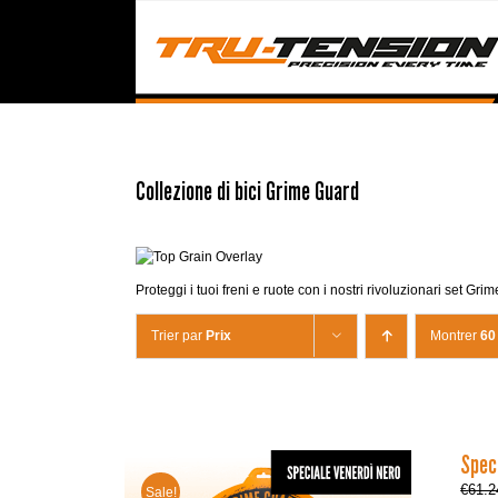
Passer
au
contenu
Collezione di bici Grime Guard
Proteggi i tuoi freni e ruote con i nostri rivoluzionari set G
Trier par
Prix
Montrer
60
Speci
€
61.2
Sale!