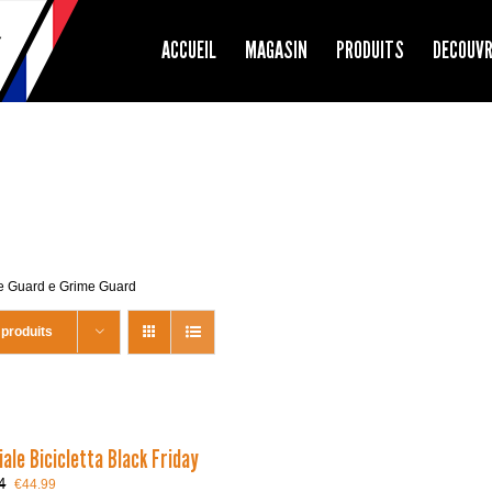
ACCUEIL
MAGASIN
PRODUITS
DECOUV
rime Guard e Grime Guard
 produits
ale Bicicletta Black Friday
Le
Le
4
€
44.99