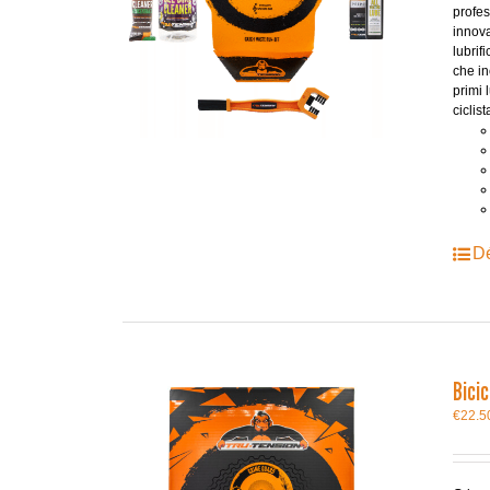
profes
innov
lubrif
che in
primi 
ciclis
Dé
Bici
€
22.5