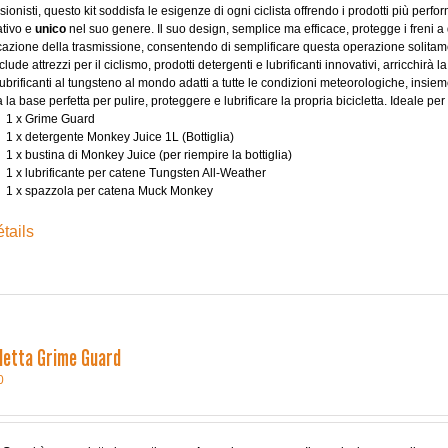
sionisti, questo kit soddisfa le esigenze di ogni ciclista offrendo i prodotti più per
ativo e
unico
nel suo genere. Il suo design, semplice ma efficace, protegge i freni a d
icazione della trasmissione, consentendo di semplificare questa operazione solitame
clude attrezzi per il ciclismo, prodotti detergenti e lubrificanti innovativi, arricchirà la
lubrificanti al tungsteno al mondo adatti a tutte le condizioni meteorologiche, insieme
ta la base perfetta per pulire, proteggere e lubrificare la propria bicicletta. Ideale p
1 x Grime Guard
1 x detergente Monkey Juice 1L (Bottiglia)
1 x bustina di Monkey Juice (per riempire la bottiglia)
1 x lubrificante per catene Tungsten All-Weather
1 x spazzola per catena Muck Monkey
tails
cletta Grime Guard
0