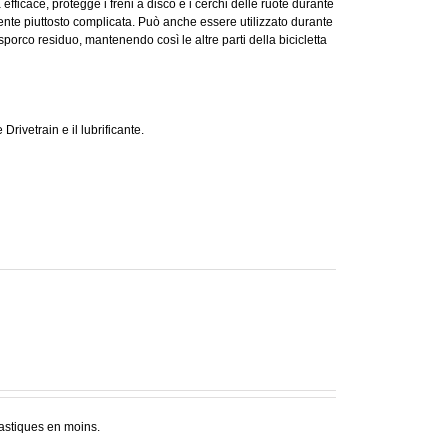
fficace, protegge i freni a disco e i cerchi delle ruote durante
mente piuttosto complicata. Può anche essere utilizzato durante
sporco residuo, mantenendo così le altre parti della bicicletta
rivetrain e il lubrificante.
lastiques en moins.