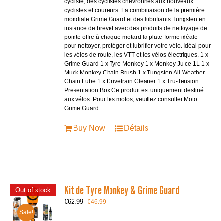
cycliste, des cyclistes chevronnés aux nouveaux
cyclistes et coureurs. La combinaison de la première
mondiale Grime Guard et des lubrifiants Tungsten en
instance de brevet avec des produits de nettoyage de
pointe offre à chaque motard la plate-forme idéale
pour nettoyer, protéger et lubrifier votre vélo. Idéal pour
les vélos de route, les VTT et les vélos électriques. 1 x
Grime Guard 1 x Tyre Monkey 1 x Monkey Juice 1L 1 x
Muck Monkey Chain Brush 1 x Tungsten All-Weather
Chain Lube 1 x Drivetrain Cleaner 1 x Tru-Tension
Presentation Box Ce produit est uniquement destiné
aux vélos. Pour les motos, veuillez consulter Moto
Grime Guard.
Buy Now
Détails
Kit de Tyre Monkey & Grime Guard
Out of stock
Le
Le
€
62.99
€
46.99
prix
prix
Sale!
initial
actuel