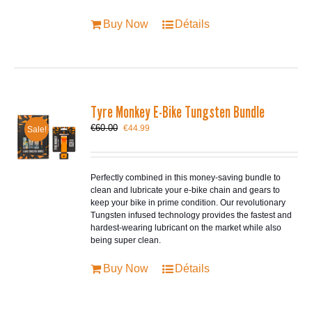
Buy Now
Détails
Tyre Monkey E-Bike Tungsten Bundle
Le
Le
€
60.00
€
44.99
Sale!
prix
prix
initial
actuel
était :
est :
€60.00.
€44.99.
Perfectly combined in this money-saving bundle to
clean and lubricate your e-bike chain and gears to
keep your bike in prime condition. Our revolutionary
Tungsten infused technology provides the fastest and
hardest-wearing lubricant on the market while also
being super clean.
Buy Now
Détails