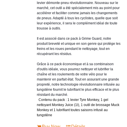
levier démonte-pneu révolutionnaire. Nouveau sur le
marché, cet outil a été spécialement mis au point pour
accélérer et faciliter comme jamais les changements
de pneus. Adapté à tous les cyclistes, quelle que soit
leur expérience, il sera le complément idéal de toute
trousse à outils.
Il est associé dans ce pack à Grime Guard, notre
produit breveté et unique en son genre qui protège les
freins et les roues pendant le nettoyage, tout en
récupérant les résidus.
Grâce à ce pack économique et à sa combinaison
d'outils idéale, vous pourrez nettoyer et lubrifier la
chaîne et les roulements de votre vélo pour le
maintenir en parfait état. Tout en assurant une grande
propreté, notre technologie révolutionnaire infusée au
tungstène fournit le lubrifiant le plus efficace et le plus
résistant du marché.
Contenu du pack : 1 levier Tyre Monkey, 1 gel
nettoyant Monkey Juice (1l), 1 outil de brossage Muck
Monkey et 1 lubrifiant toutes saisons infusé au
tungstène
Buy Now
Détails