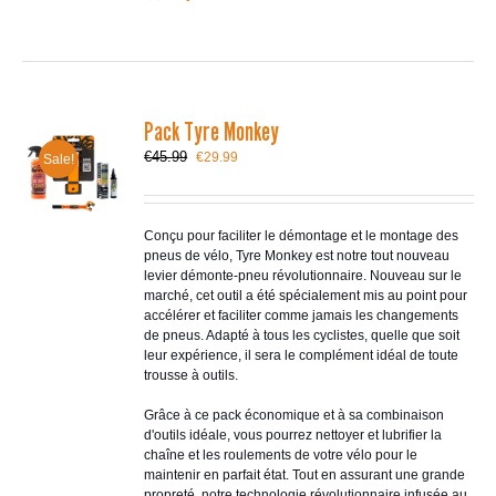
Pack Tyre Monkey
Le
Le
€
45.99
€
29.99
Sale!
prix
prix
initial
actuel
était :
est :
€45.99.
€29.99.
Conçu pour faciliter le démontage et le montage des
pneus de vélo, Tyre Monkey est notre tout nouveau
levier démonte-pneu révolutionnaire. Nouveau sur le
marché, cet outil a été spécialement mis au point pour
accélérer et faciliter comme jamais les changements
de pneus. Adapté à tous les cyclistes, quelle que soit
leur expérience, il sera le complément idéal de toute
trousse à outils.
Grâce à ce pack économique et à sa combinaison
d'outils idéale, vous pourrez nettoyer et lubrifier la
chaîne et les roulements de votre vélo pour le
maintenir en parfait état. Tout en assurant une grande
propreté, notre technologie révolutionnaire infusée au