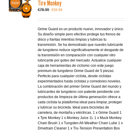
Tire Monkey
Sale!
Le
Le
€
78.99
€
58.99
prix
prix
initial
actuel
était :
est :
Grime Guard es un producto nuevo, innovador y único.
€78.99.
€58.99.
Su diseño simple pero efectivo protege tus frenos de
disco y llantas mientras limpias y lubricas tu
transmisión. Se ha demostrado que nuestro lubricante
de tungsteno reduce significativamente el desgaste de
la transmisión en comparación con cualquier otro
lubricante por goteo del mercado. Actualice cualquier
caja de herramientas de ciclismo con este juego
premium de tungsteno Grime Guard de 5 piezas.
Perfecto para cualquier ciclista, desde ciclistas
experimentados hasta ciclistas y corredores noveles.
La combinación del primer Grime Guard del mundo y
lubricantes de tungsteno con patente pendiente con
productos de limpieza de última generación ofrece a
cada ciclista la plataforma ideal para limpiar, proteger
y lubricar su bicicleta. Ideal para bicicletas de
carretera, de montaña y eléctricas. 1 x Grime Guard 1
x Tyre Monkey 1 x Monkey Juice 1L 1 x Muck Monkey
Chain Brush 1 x Tungsten All-Weather Chain Lube 1 x
Drivetrain Cleaner 1 x Tru-Tension Presentation Box