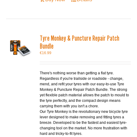
Tyre Monkey & Puncture Repair Patch
Bundle
€
16.99
There's nothing worse than getting a flat tyre.
Regardless if you're trailside or roadside - change,
mend, and refit your tyres with our easy-to-use Tyre
Monkey & Puncture Repair Patch Bundle. The strong
yet flexible patch material allows the patch to mould to
the tyre perfectly, and the compact design means
carrying them with you isn't a chore.
Our Tyre Monkey is the revolutionary new bicycle tyre
lever designed to make removing and fitting tyres a
breeze. Developed to be the fastest and easiest tyre-
changing tool on the market. No more frustration with
hard and tricky-to-fit tyres.