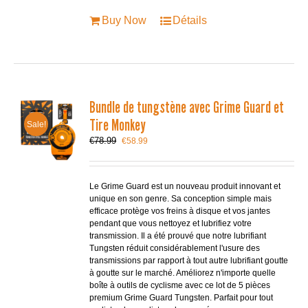
Buy Now
Détails
Bundle de tungstène avec Grime Guard et
Tire Monkey
Sale!
Le
Le
€
78.99
€
58.99
prix
prix
initial
actuel
était :
est :
Le Grime Guard est un nouveau produit innovant et
€78.99.
€58.99.
unique en son genre. Sa conception simple mais
efficace protège vos freins à disque et vos jantes
pendant que vous nettoyez et lubrifiez votre
transmission. Il a été prouvé que notre lubrifiant
Tungsten réduit considérablement l'usure des
transmissions par rapport à tout autre lubrifiant goutte
à goutte sur le marché. Améliorez n'importe quelle
boîte à outils de cyclisme avec ce lot de 5 pièces
premium Grime Guard Tungsten. Parfait pour tout