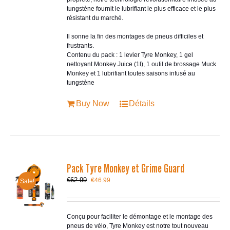
tungstène fournit le lubrifiant le plus efficace et le plus
résistant du marché.
Il sonne la fin des montages de pneus difficiles et
frustrants.
Contenu du pack : 1 levier Tyre Monkey, 1 gel
nettoyant Monkey Juice (1l), 1 outil de brossage Muck
Monkey et 1 lubrifiant toutes saisons infusé au
tungstène
Buy Now
Détails
Pack Tyre Monkey et Grime Guard
Le
Le
€
62.99
€
46.99
Sale!
prix
prix
initial
actuel
était :
est :
€62.99.
€46.99.
Conçu pour faciliter le démontage et le montage des
pneus de vélo, Tyre Monkey est notre tout nouveau