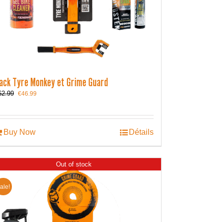
ack Tyre Monkey et Grime Guard
Le
Le
62.99
€
46.99
prix
prix
initial
actuel
était :
est :
€62.99.
€46.99.
Buy Now
Détails
Out of stock
ale!