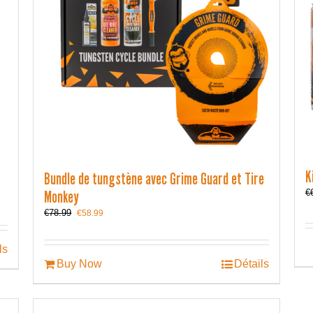
K
Bundle de tungstène avec Grime Guard et Tire
Monkey
€
Le
Le
€
78.99
€
58.99
prix
prix
initial
actuel
ls
était :
est :
€78.99.
€58.99.
Buy Now
Détails