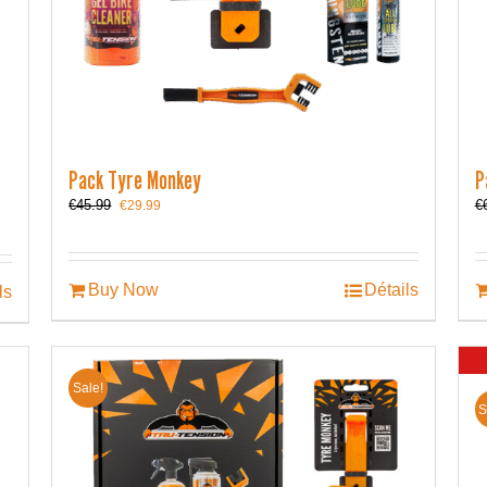
Pack Tyre Monkey
P
Le
Le
€
45.99
€
€
29.99
prix
prix
initial
actuel
était :
est :
€45.99.
€29.99.
Buy Now
Détails
ls
Sale!
S