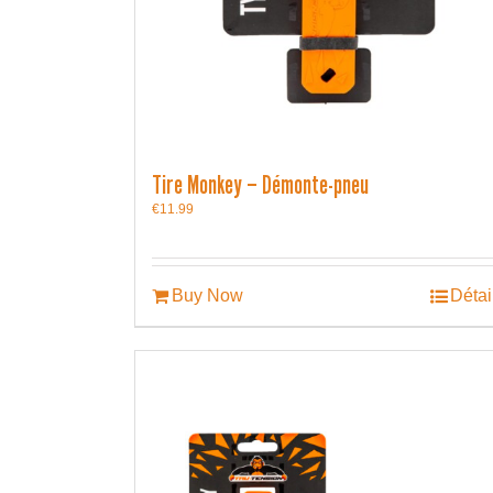
Tire Monkey – Démonte-pneu
€
11.99
Buy Now
Détai