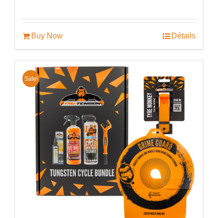
prix
prix
initial
actuel
était :
est :
€60.00.
€44.99.
Buy Now
Détails
Sale!