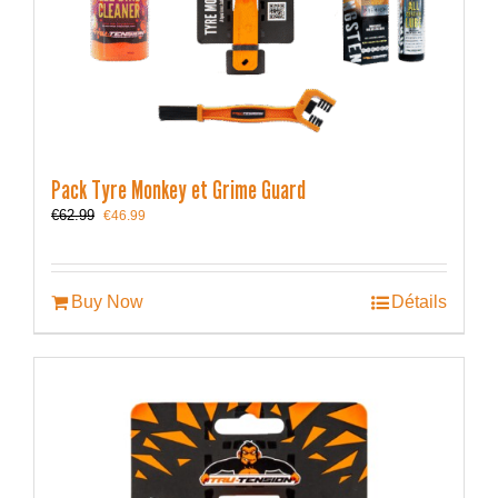
Pack Tyre Monkey et Grime Guard
Le
Le
€
62.99
€
46.99
prix
prix
initial
actuel
était :
est :
€62.99.
€46.99.
Buy Now
Détails