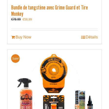
Bundle de tungstène avec Grime Guard et Tire
Monkey
Le
Le
€
78.99
€
58.99
prix
prix
initial
actuel
était :
est :
€78.99.
€58.99.
Buy Now
Détails
Sale!