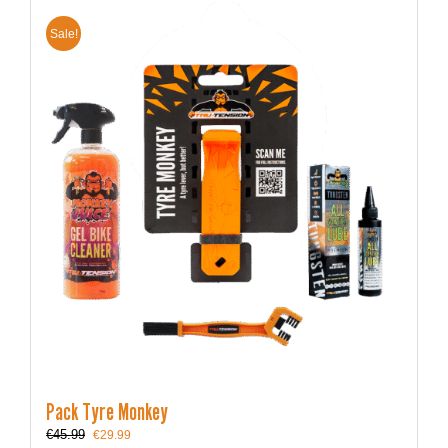
Sale!
Pack Tyre Monkey
Le
Le
€
45.99
€
29.99