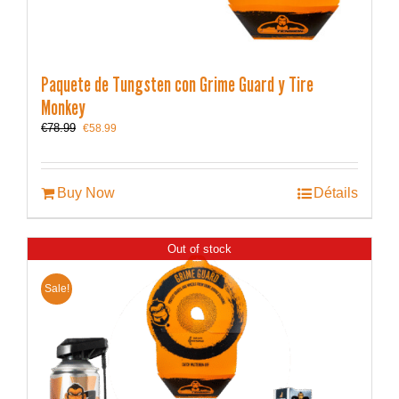
Paquete de Tungsten con Grime Guard y Tire
Monkey
Le
Le
€
78.99
€
58.99
prix
prix
initial
actuel
était :
est :
€78.99.
€58.99.
Buy Now
Détails
Out of stock
Sale!