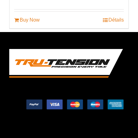
prix
prix
initial
actuel
était :
est :
€45.99.
€29.99.
Buy Now
Détails