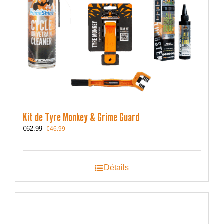
Kit de Tyre Monkey & Grime Guard
Le
Le
€
62.99
€
46.99
prix
prix
initial
actuel
était :
est :
€62.99.
€46.99.
Détails