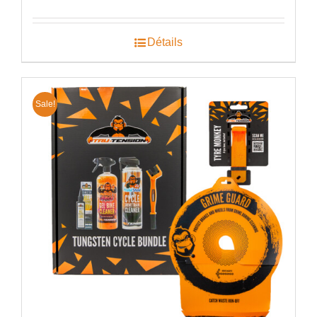
initial
actuel
était :
est :
€67.98.
€52.52.
Détails
Sale!