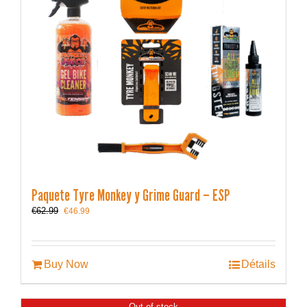
Paquete Tyre Monkey y Grime Guard – ESP
Le
Le
€
62.99
€
46.99
prix
prix
initial
actuel
était :
est :
€62.99.
€46.99.
Buy Now
Détails
Out of stock