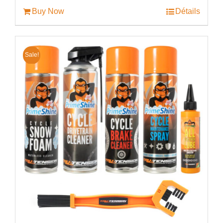
€61.24.
€44.99.
Buy Now
Détails
Sale!