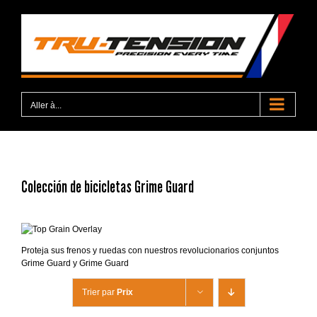
Passer
au
contenu
Aller à...
Colección de bicicletas Grime Guard
Proteja sus frenos y ruedas con nuestros revolucionarios conjuntos
Grime Guard y Grime Guard
Trier par
Prix