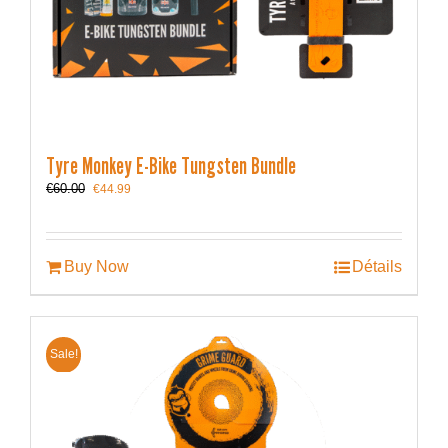
Tyre Monkey E-Bike Tungsten Bundle
Le
Le
€
60.00
€
44.99
prix
prix
initial
actuel
était :
est :
€60.00.
€44.99.
Buy Now
Détails
Sale!