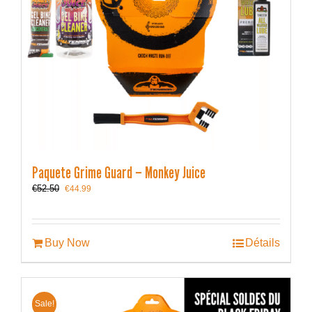
Paquete Grime Guard – Monkey Juice
Le
Le
€
52.50
€
44.99
prix
prix
initial
actuel
était :
est :
€52.50.
€44.99.
Buy Now
Détails
Sale!